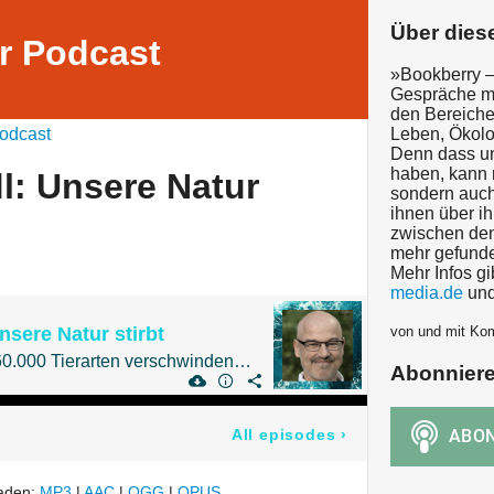
Über dies
r Podcast
»Bookberry – 
Gespräche mi
den Bereiche
odcast
Leben, Ökol
Denn dass u
haben, kann m
l: Unsere Natur
sondern auch
ihnen über i
zwischen den
mehr gefunde
Mehr Infos gi
media.de
und
nsere Natur stirbt
von und mit Kom
Warum jährlich bis zu 60.000 Tierarten verschwinden und das verheerende Auswirkungen hat
Abonnier
All episodes
›
laden:
MP3
|
AAC
|
OGG
|
OPUS