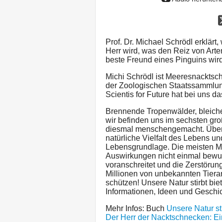
Prof. Dr. Michael Schrödl erklär
Herr wird, was den Reiz von Art
beste Freund eines Pinguins wird
Michi Schrödl ist Meeresnacktsch
der Zoologischen Staatssammlun
Scientis for Future hat bei uns 
Brennende Tropenwälder, bleiche
wir befinden uns im sechsten gro
diesmal menschengemacht. Überal
natürliche Vielfalt des Lebens u
Lebensgrundlage. Die meisten M
Auswirkungen nicht einmal bewus
voranschreitet und die Zerstörung
Millionen von unbekannten Tiera
schützen! Unsere Natur stirbt bie
Informationen, Ideen und Geschi
Mehr Infos: Buch
Unsere Natur sti
Der Herr der Nacktschnecken: E