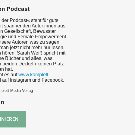
en Podcast
der Podcast« steht für gute
t spannenden Autor:innen aus
n Gesellschaft, Bewusster
ogie und Female Empowerment.
nsere Autoren was zu sagen
an jetzt nicht mehr nur lesen,
 hören. Sarah Weiß spricht mit
hre Bücher und alles, was
 beiden Deckeln keinen Platz
n hat.
bt es auf
www.komplett-
 auf Instagram und Facebook.
plett-Media Verlag
en