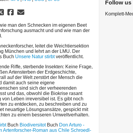
Follow us
Komplett-Me
t, wie man den Schnecken im eigenen Beet
enforschung ausmacht und und wie man der
.
neckenforscher, leitet die Weichtiersektion
g München und lehrt an der LMU. Der
das Buch
Unsere Natur stirbt
veröffentlicht.
nde Riffe, sterbende Insekten: Keine Frage,
ßen Artensterben der Erdgeschichte,
l auf der Welt zerstört der Mensch die
nd damit auch seine eigene
enschen sind sich der verheerenden
st und das, obwohl die Biokrise rasant
 von Leben irreversibel ist. Es gibt noch
rten zu entdecken, zu beschreiben und zu
tet neuartige Lösungsansätze, gespickt mit
chten zu einem besseren Umweltverhalten.
rbt
Buch
Biodiversitot
Buch
Don Arturo -
in Artenforscher-Roman aus Chile
Schroedl-